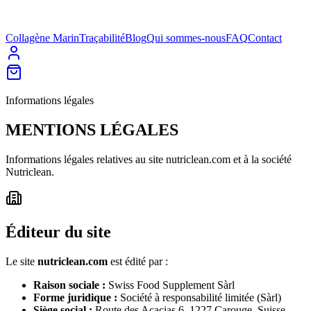
Collagène Marin
Traçabilité
Blog
Qui sommes-nous
FAQ
Contact
Informations légales
MENTIONS
LÉGALES
Informations légales relatives au site nutriclean.com et à la société
Nutriclean.
Éditeur du site
Le site
nutriclean.com
est édité par :
Raison sociale :
Swiss Food Supplement Sàrl
Forme juridique :
Société à responsabilité limitée (Sàrl)
Siège social :
Route des Acacias 6, 1227 Carouge, Suisse